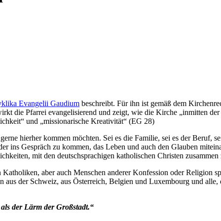
klika Evangelii Gaudium
beschreibt. Für ihn ist gemäß dem Kirchenrech
irkt die Pfarrei evangelisierend und zeigt, wie die Kirche „inmitten de
ichkeit“ und „missionarische Kreativität“ (EG 28)
r gerne hierher kommen möchten. Sei es die Familie, sei es der Beruf, 
nder ins Gespräch zu kommen, das Leben und auch den Glauben miteinand
glichkeiten, mit den deutschsprachigen katholischen Christen zusamme
n Katholiken, aber auch Menschen anderer Konfession oder Religion spi
elen aus der Schweiz, aus Österreich, Belgien und Luxembourg und alle,
t als der Lärm der Großstadt.“