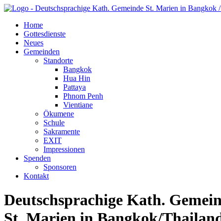
Home
Gottesdienste
Neues
Gemeinden
Standorte
Bangkok
Hua Hin
Pattaya
Phnom Penh
Vientiane
Ökumene
Schule
Sakramente
EXIT
Impressionen
Spenden
Sponsoren
Kontakt
Deutschsprachige Kath. Gemei
St. Marien in Bangkok/Thailan