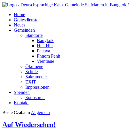
Home
Gottesdienste
Neues
Gemeinden
Standorte
Bangkok
Hua Hin
Pattaya
Phnom Penh
Vientiane
Ökumene
Schule
Sakramente
EXIT
Impressionen
Spenden
Sponsoren
Kontakt
Beate Czabaun
Allgemein
Auf Wiedersehen!