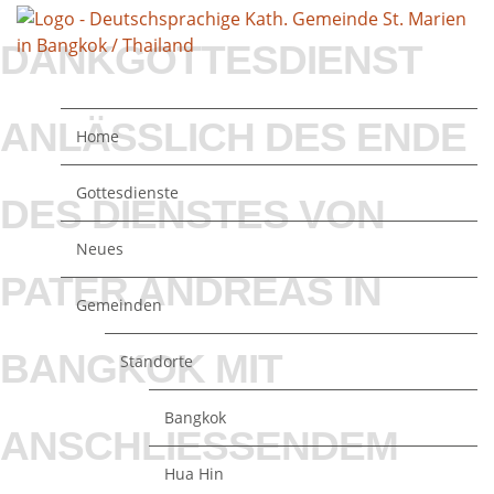
DANKGOTTESDIENST
ANLÄSSLICH DES ENDE
Home
Gottesdienste
DES DIENSTES VON
Neues
PATER ANDREAS IN
Gemeinden
BANGKOK MIT
Standorte
Bangkok
ANSCHLIESSENDEM M
Hua Hin