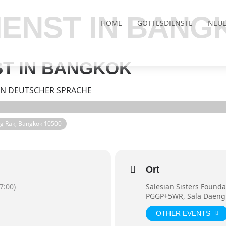
ENST IN BANG
HOME
GOTTESDIENSTE
NEUE
T IN BANGKOK
IN DEUTSCHER SPRACHE
g Rak, Bangkok 10500
Ort
7:00)
Salesian Sisters Founda
PGGP+5WR, Sala Daeng 
OTHER EVENTS