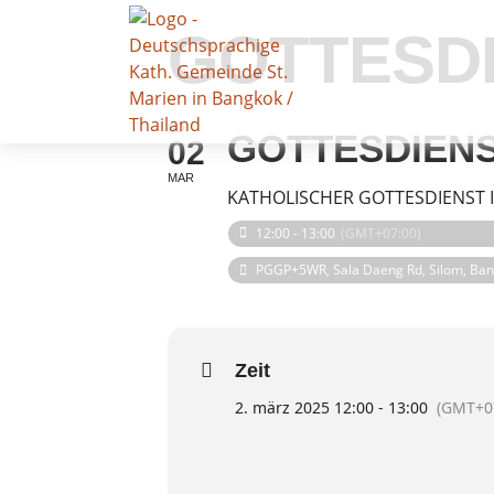
GOTTESDI
SO
GOTTESDIENS
02
MAR
KATHOLISCHER GOTTESDIENST 
12:00 - 13:00
(GMT+07:00)
PGGP+5WR, Sala Daeng Rd, Silom, Ban
Zeit
2. märz 2025 12:00 - 13:00
(GMT+0