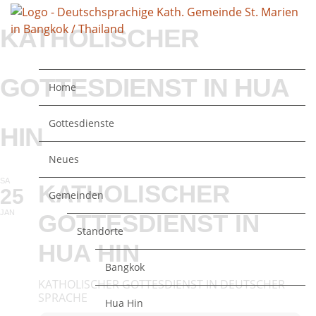
KATHOLISCHER
GOTTESDIENST IN HUA
Home
Gottesdienste
HIN
Neues
SA
KATHOLISCHER
25
Gemeinden
JAN
GOTTESDIENST IN
Standorte
HUA HIN
Bangkok
KATHOLISCHER GOTTESDIENST IN DEUTSCHER
SPRACHE
Hua Hin