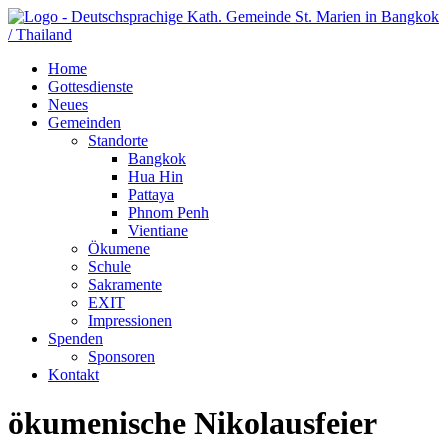
Home
Gottesdienste
Neues
Gemeinden
Standorte
Bangkok
Hua Hin
Pattaya
Phnom Penh
Vientiane
Ökumene
Schule
Sakramente
EXIT
Impressionen
Spenden
Sponsoren
Kontakt
ökumenische Nikolausfeier