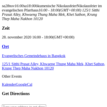
sa
28
nov
16:00
sa
18:00
ökumenische Nikolausfeier
Nikolausfeier im
evangelischen Pfarrhaus
16:00 - 18:00
(GMT+00:00)
125/1 Sitthi
Prasat Alley, Khwaeng Thung Maha Mek, Khet Sathon, Krung
Thep Maha Nakhon 10120
Zeit
28. november 2020 16:00 - 18:00
(GMT+00:00)
Ort
Evangelisches Gemeindehaus in Bangkok
125/1 Sitthi Prasat Alley, Khwaeng Thung Maha Mek, Khet Sathon,
Krung Thep Maha Nakhon 10120
Other Events
Kalender
GoogleCal
Get Directions