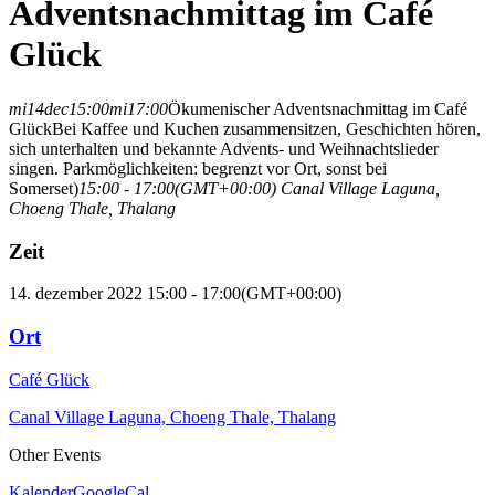
Adventsnachmittag im Café
Glück
mi
14
dec
15:00
mi
17:00
Ökumenischer Adventsnachmittag im Café
Glück
Bei Kaffee und Kuchen zusammensitzen, Geschichten hören,
sich unterhalten und bekannte Advents- und Weihnachtslieder
singen. Parkmöglichkeiten: begrenzt vor Ort, sonst bei
Somerset)
15:00 - 17:00
(GMT+00:00)
Canal Village Laguna,
Choeng Thale, Thalang
Zeit
14. dezember 2022 15:00 - 17:00
(GMT+00:00)
Ort
Café Glück
Canal Village Laguna, Choeng Thale, Thalang
Other Events
Kalender
GoogleCal