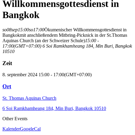
Willkommensgottesdienst in
Bangkok
so
08
sep
15:00
so
17:00
Ökumenischer Willkommensgottesdienst in
Bangkok
mit anschließendem Mitbring-Picknick in der St.Thomas
Aquinas Church (an der Schweizer Schule)
15:00 -
17:00
(GMT+07:00)
6 Soi Ramkhamheang 184, Min Buri, Bangkok
10510
Zeit
8. september 2024 15:00 - 17:00
(GMT+07:00)
Ort
St. Thomas Aquinas Church
6 Soi Ramkhamheang 184, Min Buri, Bangkok 10510
Other Events
Kalender
GoogleCal