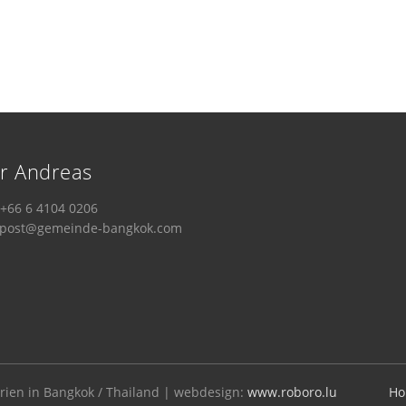
r Andreas
 +66 6 4104 0206
: post@gemeinde-bangkok.com
ien in Bangkok / Thailand | webdesign:
www.roboro.lu
H