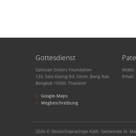
Gottesdienst
Pate
Salesian Sisters Foundation
Mobil:
124, Sala Daeng Rd, Silom, Bang Rak,
Email
Bangkok 10500, Thailand
Google-Maps
Wegbeschreibung
2026 © Deutschsprachige Kath. Gemeinde St. Mar